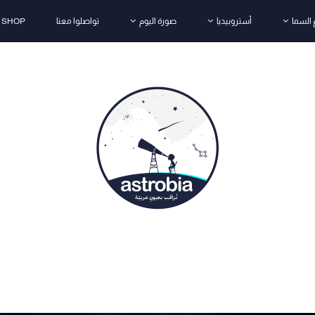
 السما
أستروبيديا
صورة اليوم
تواصلوا معنا
 SHOP