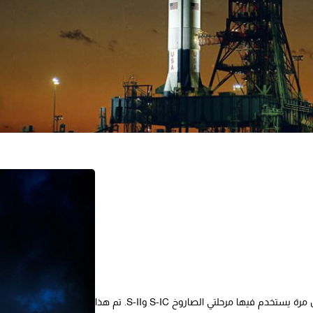
هي أول طيران لصاروخ ساتورن 5 حاملا مركبة فضاء غير مأهولة. وكان هذا أول مرة يستخدم فيها مرحلتي الصاروخ S-IC وS-II. تم هذا