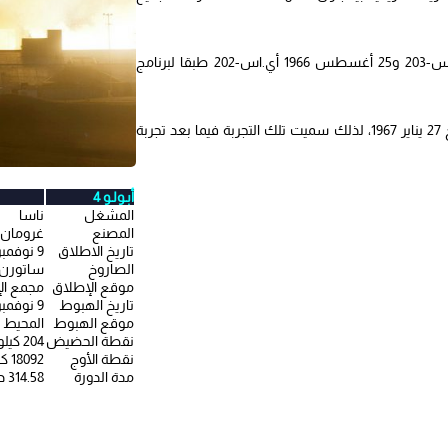
سبق هذا الاختبار اختبارات أخرى تمت بتاريخ 26 فبراير أي.اس-201 و5 يوليو أي.اس-203 و25 أغسطس 1966 أي.اس-202 طبقا لبرنامج
وقد حدث ان توفي ثلاثة من رواد الفضاء خلال تجربة مركبة الفضاء أجريت بتاريخ 27 يناير 1967، لذلك سميت تلك التجربة فيما بعد تجربة
أبـولـو 4
المشغل
ناسا
المصنع
غرومان
تاريخ الاطلاق
9 نوفمبر 1967
الصاروخ
ساتورن 5
موقع الإطلاق
مجمع الإطلاق 39 في م
تاريخ الهبوط
9 نوفمبر 1967
موقع الهبوط
المحيط 
نقطة الحضيض
204 كيلومتر (الأرض)
نقطة الأوج
18092 كيلومتر (الأرض)
مدة الدورة
314.58 دقيقة