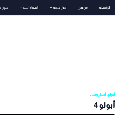
الرئيسيّة
من نحن
أخبار فلكية
السماء الليلة
عيون ع
أبولو
,
أستروبيديا
أبولو 4