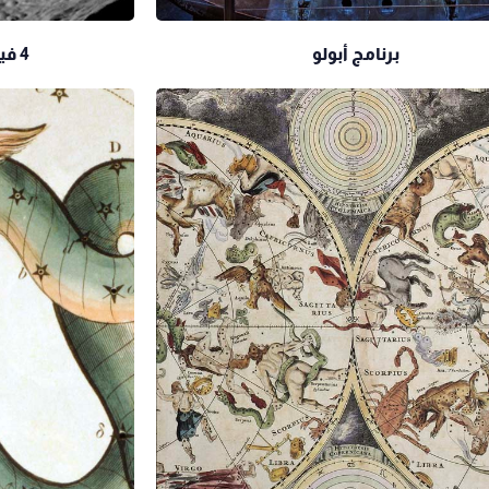
برنامج أبولو
4 فيستا.. الكـويكب اللّامع