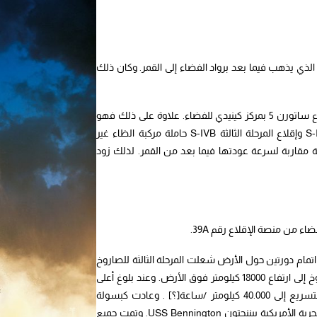
ذا هو أول مرة ينطلق فيها أكبر صاروخ حتي هذا الوقت وهو صاروخ ساتورن 5 الذي يذهب فيما بعد برواد الفضاء إلى القمر. وكان ذلك
وهو في نفس الوقت الإقلاع الأول من المنصة رقم 39 التي اعدت خصيصا لإقلاع ساتورن 5 بمركز كينيدي للفضاء. علاوة على ذلك فهو
أول إقلاع للمرحلة الأولى S-IC الصاروخ ساتورن 5 وأول إقلاع للمرحلة الثانية S-II وإقلاع المرحلة الثالثة S-IVB حاملة مركبة الظاء غير
 مقاربة لسرعة عودتها فيما بعد من القمر. لذلك زود
 إلى مدار حول الأرض على ارتفاع 190 كيلومتر. وبعد اتمام دورتين حول الأرض شعلت المرحلة الثالثة للصاروخ
ساتورن 5 وبعده أيضا محرك وخدة الخدمة Service Module بغرض ابعاد الصاروخ إلى ارتفاع 18000 كيلومتر فوق الأرض. وعند بلوغ أعلى
نقطة اشعلت وحدة الخدمة محركها الصاروخي من أجل اتخاذ مسار العودة والتسريع إلى 40.000 كيلومتر /ساعة[؟] . وعادت كبسولة
القيادة في نفس اليوم وسقطت في المحيط الأطلسي حيث التقطتها سفينة البحرية الأمريكية بيننجتون USS Bennington. وتمت جميع