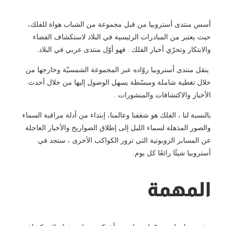
أسس منتدى أستروبيا من قبل مجموعة من الشباب هواة للفلك،
حيث يعتبر من المبادرات الرئيسية في البلاد لاستكشاف الفضاء
والابتكار وتحرّي أخبار الفلك . فهو أوّل منتدى عربي في البلاد.
ينقل منتدى أستروبيا روّاده عبر المجموعة الشمسيّة وخارجها من
خلال تغطية شاملة ومبسّطة يسهل الوصول إليها من خلال أحدث
الأخبار والاكتشافات والمنشورات .
بالنسبة لنا ، الفلك هو شغفنا وعالمنا، إبتداء من أدلة مراقبة السماء
والصور المذهلة لسماء الليل إلى إطلاق الصواريخ والأخبار العاجلة
عن المسابر الروبوتية التي تزور الكواكب الأخرى ، ستجد في
أستروبيا شيئًا رائعًا كل يوم.
المهمة