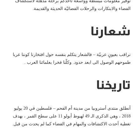
توفير معلومات مبسّطة وواسعة تأخذكم برحلة مذهلة لاستكشاف
الفضاء والابتكارات والرحلات الفضائيّة الحديثة والقديمة.
شعارنا
نراقب بعيونٍ عربيّة – فالشعار يتكلم بنفسه حول افتخارنا كوننا عربا
طموحهم الوصول الى ابعد حدود. وكلّنا فخرا بعلمائنا العرب .
تاريخنا
أنطلق منتدى أستروبيا من مدينة أم الفحم – فلسطين في 20 يوليو
2018 ، وهي الذكرى الـ 49 لهبوط أبولو 11 على سطح القمر ، بهدف
تغطية أحدث الاكتشافات والمهام في الفضاء كما لم يحدث من قبل.