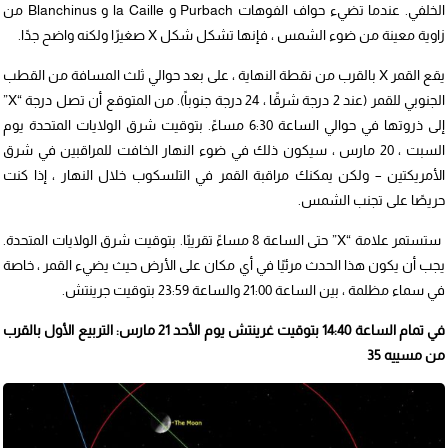
الخلفي. عندما تضيء حواف الفوهات Purbach و la Caille و Blanchinus من
زاوية معينة من ضوء الشمس ، فإنها تشكل شكل X صغيرًا ولكنه واضح جدًا.
يقع القمر X بالقرب من نقطة النهاية ، على بعد حوالي ثلث المسافة من القطب
الجنوبي للقمر (عند 2 درجة شرقًا ، 24 درجة جنوباً). من المتوقع أن تصل درجة “X”
إلى ذروتها في حوالي الساعة 6:30 مساءً. بتوقيت شرق الولايات المتحدة يوم
السبت ، 20 مارس ، سيكون ذلك في ضوء النهار الخافت للمراقبين في شرق
الأمريكتين – ولكن يمكنك مراقبة القمر في التلسكوب خلال النهار ، إذا كنت
حريصًا على تجنب الشمس.
ستستمر علامة “X” حتى الساعة 8 مساءً تقريبًا. بتوقيت شرق الولايات المتحدة.
يجب أن يكون هذا الحدث مرئيًا في أي مكان على الأرض حيث يضيء القمر ، خاصة
في سماء مظلمة ، بين الساعة 21:00 والساعة 23:59 بتوقيت جرينتش.
في تمام الساعة 14:40 بتوقيت غرينتش يوم الأحد 21 مارس: التربيع الأول بالقرب
من مسييه 35