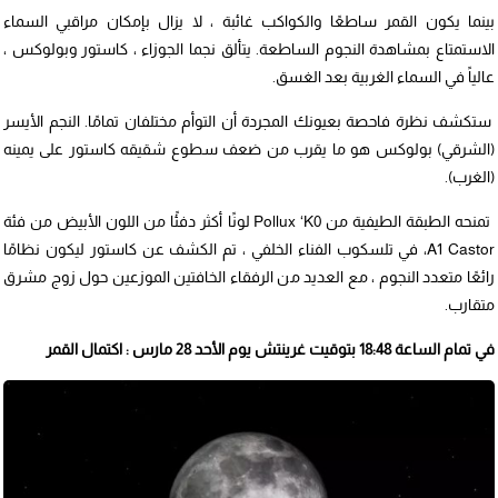
بينما يكون القمر ساطعًا والكواكب غائبة ، لا يزال بإمكان مراقبي السماء
الاستمتاع بمشاهدة النجوم الساطعة. يتألق نجما الجوزاء ، كاستور وبولوكس ،
عالياً في السماء الغربية بعد الغسق.
ستكشف نظرة فاحصة بعيونك المجردة أن التوأم مختلفان تمامًا. النجم الأيسر
(الشرقي) بولوكس هو ما يقرب من ضعف سطوع شقيقه كاستور على يمينه
(الغرب).
تمنحه الطبقة الطيفية من Pollux ‘K0 لونًا أكثر دفئًا من اللون الأبيض من فئة
A1 Castor، في تلسكوب الفناء الخلفي ، تم الكشف عن كاستور ليكون نظامًا
رائعًا متعدد النجوم ، مع العديد من الرفقاء الخافتين الموزعين حول زوج مشرق
متقارب.
في تمام الساعة 18:48 بتوقيت غرينتش يوم الأحد 28 مارس : اكتمال القمر