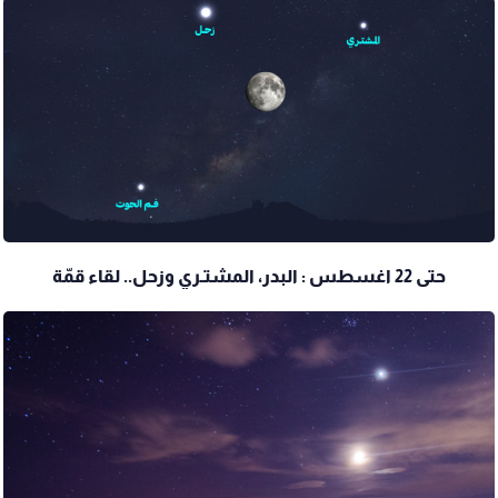
حتى 22 اغسطس : البدر، المشتـري وزحل.. لقاء قمّة