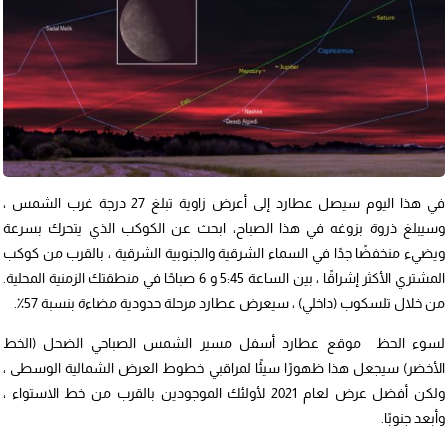
في هذا اليوم سيصل عطارد إلى أعرض زاوية تبلغ 27 درجة غرب الشمس ،
وسيبلغ ذروة بزوغه في هذا الصباح، ابحث عن الكوكب الذي يتحرك بسرعة
ويضيء منخفضًا جدًا في السماء الشرقية والجنوبية الشرقية ، بالقرب من كوكب
المشتري الأكثر إشراقًا ، بين الساعة 5:45 و 6 صباحًا في منطقتك الزمنية المحلية.
من خلال تلسكوب (داخلي) ، سيعرض عطارد مرحلة حدودية مضاءة بنسبة 57٪.
لسوء الحظ موقع عطارد أسفل مسير الشمس الصباحي الضحل (الخط
الأخضر) سيجعل هذا ظهورًا سيئًا لمراقبي خطوط العرض الشمالية الوسطى ،
ولكن أفضل عرض لعام 2021 لأولئك الموجودين بالقرب من خط الاستواء ،
وأبعد جنوبًا.