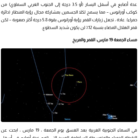
عدة أصابع في أسفل اليسار (أو 3.5 درجة إلى الجنوب الغربي السماوي) من
كوكب أورانوس – مما يسمح لكلا الجسمين بمشاركة مجال رؤية المنظار (دائرة
حمراء). عادة ، تجعل زيارات القمر رؤية أورانوس بقوة 5.8 درجة أكثر صعوبة – لكن
قمر الهلال المضاء بنسبة 12٪ لن يكون شديد السطوع.
مساء الجمعة 19 مارس: القمر والمريخ
في السماء الجنوبية الغربية بعد الغسق يوم الجمعة ، 19 مارس ، ابحث عن
النقطة الحمراء والمتوسطة الساطعة للمريخ التي تلمع عدة أصابع في أسفل