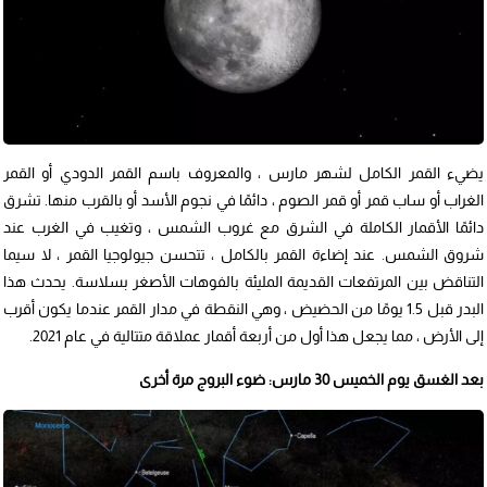
يضيء القمر الكامل لشهر مارس ، والمعروف باسم القمر الدودي أو القمر
الغراب أو ساب قمر أو قمر الصوم ، دائمًا في نجوم الأسد أو بالقرب منها. تشرق
دائمًا الأقمار الكاملة في الشرق مع غروب الشمس ، وتغيب في الغرب عند
شروق الشمس. عند إضاءة القمر بالكامل ، تتحسن جيولوجيا القمر ، لا سيما
التناقض بين المرتفعات القديمة المليئة بالفوهات الأصغر بسلاسة. يحدث هذا
البدر قبل 1.5 يومًا من الحضيض ، وهي النقطة في مدار القمر عندما يكون أقرب
إلى الأرض ، مما يجعل هذا أول من أربعة أقمار عملاقة متتالية في عام 2021.
بعد الغسق يوم الخميس 30 مارس: ضوء البروج مرة أخرى