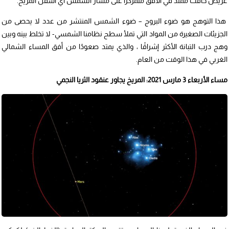
عريض خافت ممتد في الأفق متمركزا على مسار الشمس أي أسفل المريخ.
هذا التوهج هو ضوء البروج – ضوء الشمس المنتشر من عدد لا يحصى من
الجزيئات الصغيرة من المواد التي تملأ سطح نظامنا الشمسي- لا تخلط بينه وبين
وهج درب التبانة الأكثر إشراقًا ، والذي يمتد صعودًا من أفق المساء الشمالي
الغربي في هذا الوقت من العام.
مساء الأربعاء 3 مارس 2021: المريخ يجاور عنقود الثريا النجمي