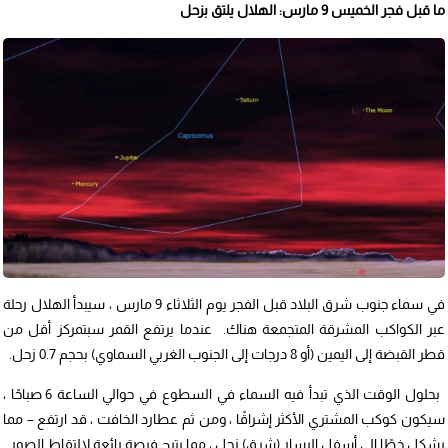
ما قبل فجر الخميس 9 مارس: الهلال يلتق بزحل
في سماء جنوب شرق البلاد قبل الفجر يوم الثلاثاء 9 مارس ، سيبدأ الهلال رحلة
عبر الكواكب المشرقة المتجمعة هناك. عندما يرتفع القمر سبتمركز أقل من
قطر القبضة إلى اليمين (أو 8 درجات إلى الجنوب الغربي السماوي) بحجم 0.7 زحل.
بحلول الوقت الذي تبدأ فيه السماء في السطوع في حوالي الساعة 6 صباحًا ،
سيكون كوكب المشتري الأكثر إشراقًا ، ومن ثم عطارد الخافت ، قد ارتفع – مما
يشكل خطًا إلى أسفل اليسار (شرق) زحل ، مما يتيح فرصة رائعة لالتقاط الصور .