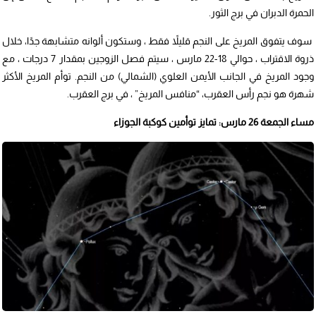
الحمرة الدبران في برج الثور.
سوف يتفوق المريخ على النجم قليلاً فقط ، وستكون ألوانه متشابهة جدًا، خلال
ذروة الاقتراب ، حوالي 18-22 مارس ، سيتم فصل الزوجين بمقدار 7 درجات ، مع
وجود المريخ في الجانب الأيمن العلوي (الشمالي) من النجم. توأم المريخ الأكثر
شهرة هو نجم رأس العقرب، “منافس المريخ” ، في برج العقرب.
مساء الجمعة 26 مارس: تمايز توأمين كوكبة الجوزاء