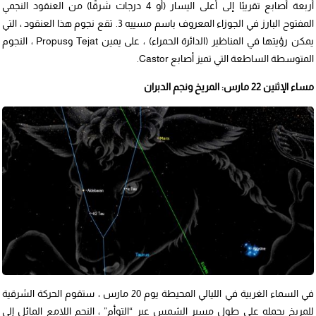
أربعة أصابع تقريبًا إلى أعلى اليسار (أو 4 درجات شرقًا) من العنقود النجمي
المفتوح البارز في الجوزاء المعروف باسم مسييه 3. تقع نجوم هذا العنقود ، التي
يمكن رؤيتها في المناظير (الدائرة الحمراء) ، على يمين Tejat وPropus ، النجوم
المتوسطة الساطعة التي تميز أصابع Castor.
مساء الإثنين 22 مارس: المريخ ونجم الدبران
في السماء الغربية في الليالي المحيطة يوم 20 مارس ، ستقوم الحركة الشرقية
للمريخ بحمله على طول مسير الشمس عبر “التوأم” ، النجم اللامع المائل إلى