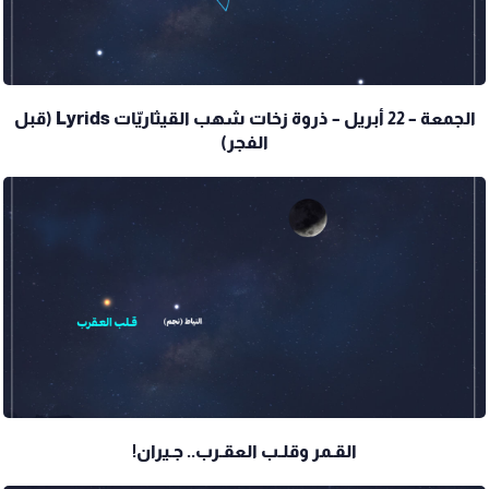
الجمعة – 22 أبريل – ذروة زخات شهب القيثاريّات Lyrids (قبل
الفجر)
القـمر وقلـب العقـرب.. جـيران!