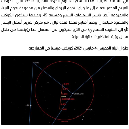
في السماء الغربية لهذا المساء ستقوم الحركة المدارية (الخط البني) لكوكب
المريخ المحمر بحمله إلى ما وراء النجوم الزرقاء والبيضاء من مجموعة نجوم الثريا،
والمعروفة أيضًا باسم الشقيقات السبع ومسييه 45. وعندها سيكون الكوكب
والعنقود متباعدان ببضع أصابع فقط لعدة ليال ، مع تمركز المريخ أسفل اليسار
(أو إلى الجنوب السماوي) من الثريا سيكون من السهل جدا رؤيتهما من خلال
مجال رؤية المناظير ( الدائرة الحمراء).
طوال ليلة الخميس 4 مارس 2021: كويكب فيستا في المعارضة