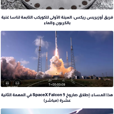
فريق أوزيريس ريكس: العينة الأولى للكويكب التابعة لناسا غنية
بالكربون والماء
هذا المـساء: إطلاق صاروخ SpaceX Falcon 9 في المهمة الثانية
عشرة (مباشر)