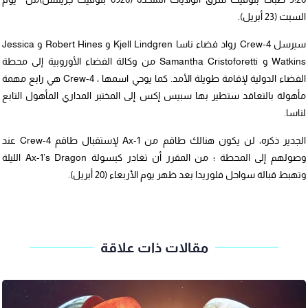
السبت (23 أبريل).
سيرسل Crew-4 رواد فضاء ناسا Kjell Lindgren و Robert Hines و Jessica
Watkins و Samantha Cristoforetti من وكالة الفضاء الأوروبية إلى محطة
الفضاء الدولية لإقامة طويلة الأمد. كما يوحي اسمها ، Crew-4 هي رابع مهمة
مأهولة بالتعاقد ستطير بها سبيس إكس إلى المختبر المداري المأهول التابع
لناسا.
الجدير ذكره، لن يكون هنالك طاقم من Ax-1 لإستقبال طاقم Crew-4 عند
وصولهم إلى المحطة ؛ من المقرر أن تغادر كبسولة Ax-1’s Dragon الليلة
وتهبط قبالة سواحل فلوريدا بعد ظهر يوم الأربعاء (20 أبريل).
مقالات ذات علاقة