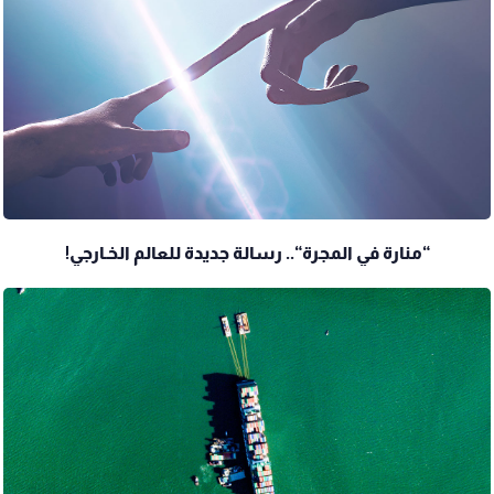
“منارة في المجرة“.. رسالة جديدة للعالم الخـارجي!