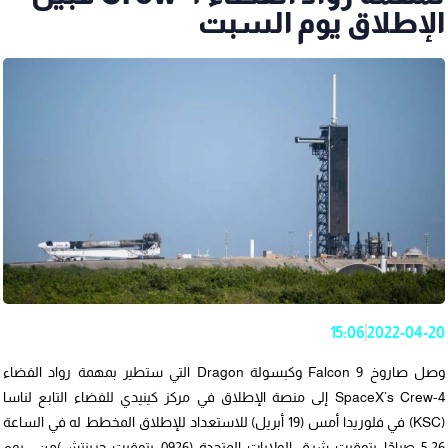
الإطلاق يوم السبت
15:06
2022-04-20
وصل صاروخ Falcon 9 وكبسولة Dragon التي ستطير بمهمة رواد الفضاء
SpaceX’s Crew-4 إلى منصة الإطلاق في مركز كينيدي للفضاء التابع لناسا
(KSC) في فلوريدا أمس (19 أبريل) للاستعداد للإطلاق المخطط له في الساعة
5:26 صباحًا بتوقيت شرق الولايات المتحدة (0926 بتوقيت جرينتش)من يوم