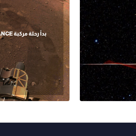
بدأ رحلة مركبة PERSEVERANCE بالدوران على سطح المريخ