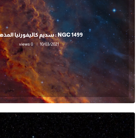
NGC 1499 : سديم كاليفورنيا المذهل
0 views
10/03/2021