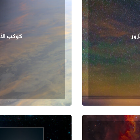
زور
كوكب الأ