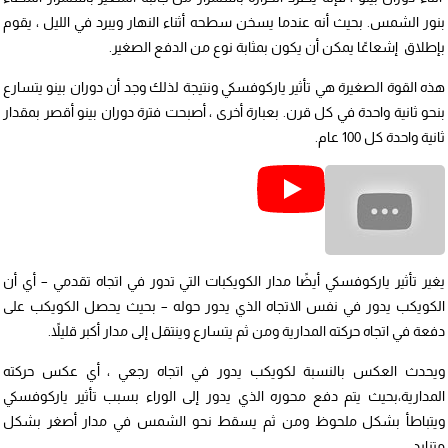
بنور الشمس. بحيث أنه عندما يسخن سطحه أثناء النهار ويبرد في الليل ، يقوم
بإطلاق إشعاعًا يمكن أن يكون بمثابة نوع من الدفع الصغير.
هذه القوة الصغيرة هي تأثير ياركوفسكي ونتيجة لذلك وجد أن دوران بينو يتسارع
بنحو ثانية واحدة في كل قرن. بعبارة أخرى ، أصبحت فترة دوران بينو أقصر بمقدار
ثانية واحدة كل 100 عام.
يغير تأثير ياركوفسكي أيضًا مدار الكويكبات التي تدور في اتجاه تقدمي – أي أن
الكويكب يدور في نفس الاتجاه الذي يدور حوله – بحيث يحصل الكويكب على
دفعة في اتجاه حركته المدارية ومن ثم يتسارع وينتقل إلى مدار أكبر قليلاً.
ويحدث العكس بالنسبة لكويكب يدور في اتجاه رجعي ، أي عكس حركته
المدارية،بحيث يتم دفع محوره الذي يدور إلى الوراء بسبب تأثير ياركوفسكي
ويتباطأ بشكل ملحوظ ومن ثم يسقط نحو الشمس في مدار أصغر بشكل
متزايد.