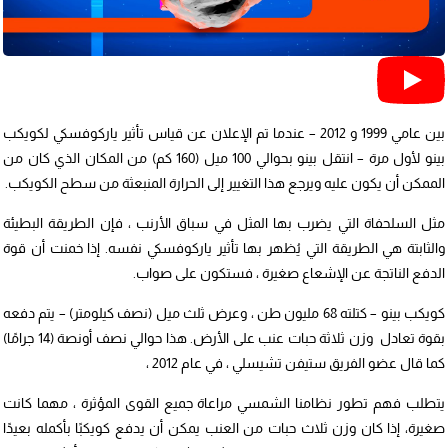
بين عامي 1999 و 2012 – عندما تم الإعلان عن قياس تأثير ياركوفسكي لكويكب
بينو لأول مرة – انتقل بينو بحوالي 100 ميل (160 كم) من المكان الذي كان من
الممكن أن يكون عليه ويرجع هذا التغيير إلى الحرارة المنبعثة من سطح الكويكب.
مثل السلحفاة التي يضرب بها المثل في سباق الأرنب ، فإن الطريقة البطيئة
والثابتة هي الطريقة التي يُظهر بها تأثير ياركوفسكي نفسه. إذا خمنت أن قوة
الدفع الناتجة عن الإشعاع صغيرة ، فستكون على صواب.
كويكب بينو – كتلته 68 مليون طن ، وعرض ثلث ميل (نصف كيلومتر) – يتم دفعه
بقوة تعادل وزن ثلاثة حبات عنب على الأرض. هذا حوالي نصف أونصة (14 جرامًا)
كما قال عضو الفريق ستيفن تشيسلي ، في عام 2012 ،
يتطلب فهم تطور نظامنا الشمسي مراعاة جميع القوى المؤثرة ، مهما كانت
صغيرة، إذا كان وزن ثلاث حبات من العنب يمكن أن يدفع كويكبًا بأكمله بعيدًا