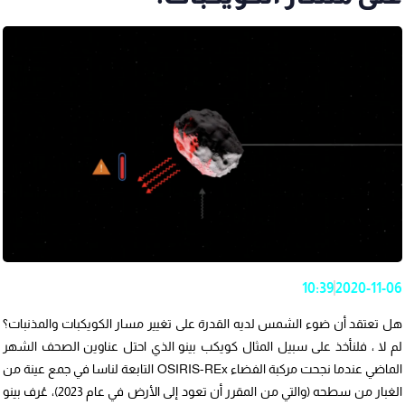
10:39
2020-11-06
هل تعتقد أن ضوء الشمس لديه القدرة على تغيير مسار الكويكبات والمذنبات؟
لم لا ، فلنأخذ على سبيل المثال كويكب بينو الذي احتل عناوين الصحف الشهر
الماضي عندما نجحت مركبة الفضاء OSIRIS-REx التابعة لناسا في جمع عينة من
الغبار من سطحه (والتي من المقرر أن تعود إلى الأرض في عام 2023)، عُرف بينو