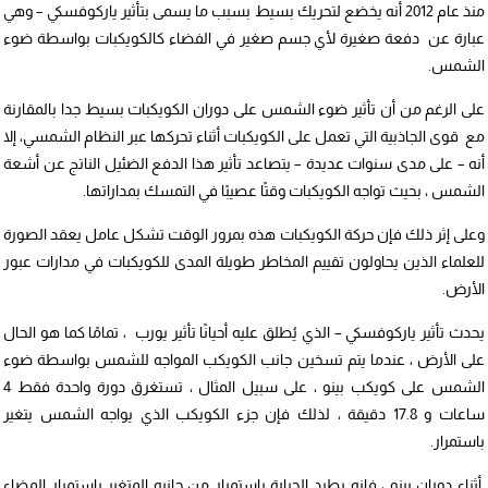
منذ عام 2012 أنه يخضع لتحريك بسيط بسبب ما يسمى بتأثير ياركوفسكي – وهي
عبارة عن دفعة صغيرة لأي جسم صغير في الفضاء كالكويكبات بواسطة ضوء
الشمس.
على الرغم من أن تأثير ضوء الشمس على دوران الكويكبات بسيط جدا بالمقارنة
مع قوى الجاذبية التي تعمل على الكويكبات أثناء تحركها عبر النظام الشمسي، إلا
أنه – على مدى سنوات عديدة – يتصاعد تأثير هذا الدفع الضئيل الناتج عن أشعة
الشمس ، بحيث تواجه الكويكبات وقتًا عصيبًا في التمسك بمداراتها.
وعلى إثر ذلك فإن حركة الكويكبات هذه بمرور الوقت تشكل عامل يعقد الصورة
للعلماء الذين يحاولون تقييم المخاطر طويلة المدى للكويكبات في مدارات عبور
الأرض.
يحدث تأثير ياركوفسكي – الذي يُطلق عليه أحيانًا تأثير يورب ، تمامًا كما هو الحال
على الأرض ، عندما يتم تسخين جانب الكويكب المواجه للشمس بواسطة ضوء
الشمس على كويكب بينو ، على سبيل المثال ، تستغرق دورة واحدة فقط 4
ساعات و 17.8 دقيقة ، لذلك فإن جزء الكويكب الذي يواجه الشمس يتغير
باستمرار.
أثناء دوران بينو ، فإنه يطرد الحرارة باستمرار من جانبه المتغير باستمرار المضاء