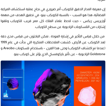
إن معرفة المدار الدقيق للكويكب أمر ضروري في نجاح عملية استكشاف المركبة
الفضائية، هذا هو السبب – بالنسبة للكويكب بينو- في تحقيق الهدف من مهمة
أوزيريس ريكس – حيث لاحظ علماء الفلك كل ممر قريب للكويكب وتلقوا
إشارات من التلسكوبات الراديوية عن سطح الكويكب.
من خلال قياس التأخير في إشارة العودة ، تمكن الباحثون من قياس مدى دقة
بُعد الكويكب عن الأرض، كشفت الملاحظات المتكررة التي بدأت في عام 1999
(عندما تم اكتشاف الكويكب) وحتى هذا القرن – باستخدام تلسكوبات Arecibo و
Goldstone الراديوية – عن تأثير ياركوفسكي الذي يؤثر على كويكب بينو.