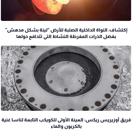
إكتشاف: النواة الداخلية الصلبة للأرض “لينة بشكل مدهش”
بفضل الذرات المفرطة النشاط التي تتدافع حولها
فريق أوزيريس ريكس: العينة الأولى للكويكب التابعة لناسا غنية
بالكربون والماء