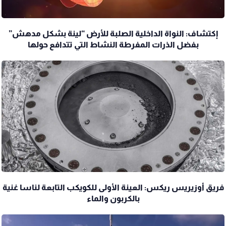
إكتشاف: النواة الداخلية الصلبة للأرض “لينة بشكل مدهش”
بفضل الذرات المفرطة النشاط التي تتدافع حولها
فريق أوزيريس ريكس: العينة الأولى للكويكب التابعة لناسا غنية
بالكربون والماء