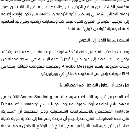
يمكنهم الكشف عن موقع الأرض، عبر إطلاعها على ما في البيانات من صور
رقمية للنظام الشمسي وسطح الكرة الأرضية وسكانها، من ذكور وإناث، إضافة
إلى التركيب الكيميائي الحيوي للحياة فيها، كما وحسابات رياضية وفيزيائية أساسية
لإنشاء وسيلة “تواصل كوني” مستقبلا.
ليست رسالتنا الأولى إلى النجوم
وحسب ما حذر علماء من جامعة “أوكسفورد” البريطانية ، أن هذه الخطوة “قد
تؤدي من غير قصد إلى غزو أجنبي للأرض”. هذه الرسالة هي نسخة محدثة من
رسالة معروفة باسم Arecibo Message وتضمنت معلومات مماثلة، بثتها في
1974 موجات راديو من تلسكوب لاسلكي في بويرتوريكو.
هل يجب أن نحاول التواصل مع الفضائيين؟
أحد المحذرين في الرسالة، باحث سويدي، اسمه Anders Sandberg الناشط في
معهد تابع لجامعة أوكسفورد، معروف دوليا باسم Future of Humanity
Institute المتخصص بالاستشرافات المستقبلية، وذكر للصحيفة أن “مشاركة
مثل هذه المعلومات تمثل خطرا، برغم أن فرصة وصولها إلى حضارة غريبة ضئيلة
جدا، لكن لأن لإرسالها تأثيرا كبيرا، فهي تحتاج في الواقع للتعامل معها بجدية