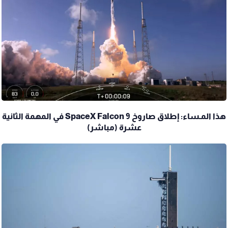
هذا المـساء: إطلاق صاروخ SpaceX Falcon 9 في المهمة الثانية
عشرة (مباشر)