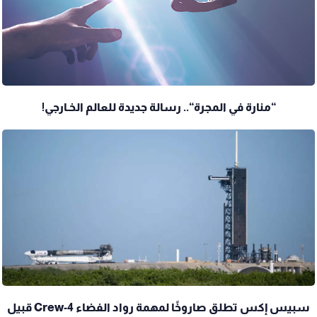
“منارة في المجرة“.. رسالة جديدة للعالم الخـارجي!
سبيس إكس تطلق صاروخًا لمهمة رواد الفضاء Crew-4 قبيل