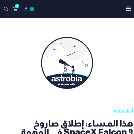
0
أخبار فلكية
هذا المـساء: إطلاق صاروخ
SpaceX Falcon 9 في المهمة