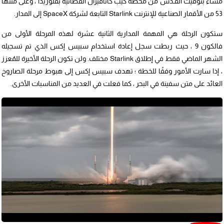
مساء بتوقيت القـدس من محطة كيب كانافيرال الفضائية بفلوريدا ، وعلى متنها
53 من الأقمار الصناعية للإنترنت Starlink التابعة لشركة SpaceX إلى المدار.
ستكون الرحلة هي المهمة المدارية الثانية عشرة لهذه المرحلة الأولى من
فالكون 9 ، حيث ربطت سجل إعادة استخدام سبيس إكس الذي تم تسجيله
الشهر الماضي فقط في إطلاق Starlink مختلف. ولن تكون الرحلة الأخيرة للمُعزز
، إذا سارت الأمور وفقًا للخطة ؛ تهدف سبيس إكس إلى هبوط مرحلة الصاروخ
العائد على متن سفينة في البحر ، كما فعلت في العديد من المناسبات الأخرى.