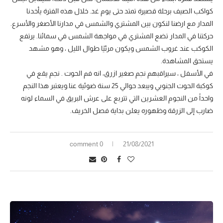
كواكب الصيف برحلة قصيرة تمتد حتى يوم غد. خلال هذه الفترة يأخدنا
المدار مع ارضنا لنكون بين المشتري والشمس في مدارنا الأصغر والأسرع.
حركتنا في المدار تضع المشتري في مواجهة الشمس في سمائنا. يرتفع
الكوكب عند غروب الشمس ويكون مرئيًا طوال الليل ، وهو مشهد
يستحق المشاهدة.
في الأسفل ، سيراقبهم نجم صغير ازرق، انه فم الحوت . نجم يقع في
كوكبة الحوت الجنوبي ويبعد حوالي 25 سنة ضوئية عنا.ويعتبر هذا النجم
واحداً من النجوم العشرين التي تتربع على عرش البريق في السماء لونه
ضارب إلى الزرقة وظهوره يعلن بداية فصل الخريف.
0 comment
21/08/2021