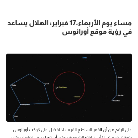
مساء يوم الأربعاء،17 فبراير: الهلال يساعد
في رؤية موقع أورانوس
على الرغم من أن القمر الساطع القريب لا يُفضل على كوكب أورانوس
بقوة 5.8 درجة ، إلا أن زياراته الشهرية يمكن أن تساعد في إظهار مكان