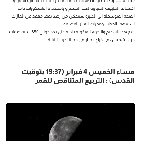
مسييه 42، بإمكانك بواسطة استخدام المنظار البسيط (الدائرة الحمراء)
اكتشاف الطبيعة الضبابية لهذا الجسم،و باستخدام التلسكوبات ذات
الفتحة المتوسطة إلى الكبيرة ستتمكن من رصد نمط معقد من الغازات
الشبيهة بالحجاب وممرات الغبار المظلمة.
يقع هذا السديم والنجوم المتكونة داخله على بعد حوالي 1350 سنة ضوئية
من الشمس ، في ذراع الجبار في مجرتنا درب التبانة.
مساء الخميس 4 فبراير (19:37 بتوقيت
القدس) : التربيع المتناقص للقمر