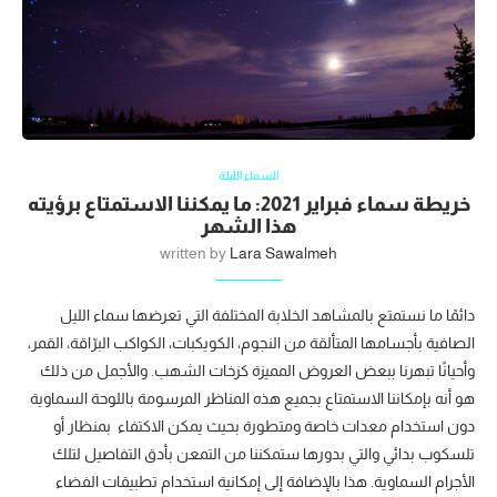
السماء الليلة
خريطة سماء فبراير 2021: ما يمكننا الاستمتاع برؤيته
هذا الشهر
written by
Lara Sawalmeh
دائمًا ما نستمتع بالمشاهد الخلابة المختلفة التي تعرضها سماء الليل
الصافية بأجسامها المتألقة من النجوم، الكويكبات، الكواكب البرّاقة، القمر،
وأحيانًا تبهرنا ببعض العروض المميزة كزخات الشهب. والأجمل من ذلك
هو أنه بإمكاننا الاستمتاع بجميع هذه المناظر المرسومة باللوحة السماوية
دون استخدام معدات خاصة ومتطورة بحيث يمكن الاكتفاء بمنظار أو
تلسكوب بدائي والتي بدورها ستمكننا من التمعن بأدق التفاصيل لتلك
الأجرام السماوية. هذا بالإضافة إلى إمكانية استخدام تطبيقات الفضاء