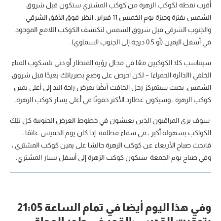
أقرب نقطة لكوكب الزهرة من كوكب المشتري ستكون قبل شروق
الشمس بفترة وجيزة يوم الخميس 11 فبراير. انظر فوق الأفق الشرقي
والجنوب الشرقي قبل شروق الشمس لتكتشف الكوكب اللامع الموجود
في أسفل اليمين (أو 0.5 درجة إلى الجنوب السماوي).
سيتناسب كلا الكوكبين معًا في مجال رؤية المنظار أو حتى تلسكوب الفناء
الخلفي (الدائرة الحمراء) – لكن احرص على وضع بصرياتك بعيدًا قبل شروق
الشمس. بحيث سيتمركز زحل الخافت أيضًا بعرض راحة اليد إلى أعلى يمين
كوكب الزهرة ، وسيكون عطارد الأكثر خفوتًا في أعلى يسار كوكب الزهرة.
سوف يرى المراقبون الذين يعيشون في خطوط العرض الجنوبية كل تلك
الكواكب بسهولة أكبر ، في سماء مظلمة. إذا كان يوم الخميس غائمًا ،
فابحث صباح الأربعاء عن كوكب الزهرة جالسًا على يمين كوكب المشتري ،
وفي صباح يوم الجمعة سيكون كوكب الزهرة إلى أسفل يسار المشتري.
وفي هذا اليوم أيضا في تمام الساعة 21:05