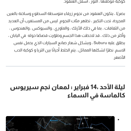
كوكبة موطنها ، الثور ، أسفل العنقود.
بصريًا ، يتكون العنقود من نجوم زرقاء متوسطة السطوع وساخنة بالعين
المجردة، تحت التكبير ، تظهر مئات النجوم. ليس من المستغرب أن العديد
من الثقافات ، بما في ذلك الأزتك ، والماوري ، والسيوكس ، والهندوس ،
وأكثر من ذلك ، قد لاحظت هذا الجسم وطوّرت قصصًا حوله في اليابان ،
يطلق عليه Suburu ، ويشكل شعار صانع السيارات الذي يحمل نفس
الاسم. نظرًا لشكلها المماثل ، يتم الخلط أحيانًا بين الثريا و كوكبة الدب
الأصغر.
ليلة الأحد ،14 فبراير : لمعان نجم سيريوس
كالماسة في السماء