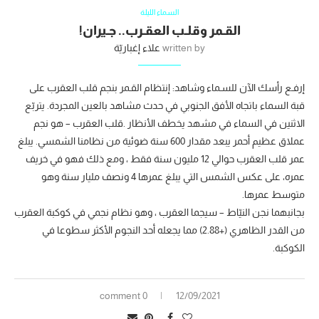
السماء الليلة
القـمر وقلـب العقـرب.. جـيران!
written by
علاء إغباريّة
إرفـع رأسك الآن للسـماء وشاهد: إنتظام القـمر بنجم قلب العقرب على
قبة السماء باتجاه الأفق الجنوبي في حدث مشاهد بالعين المجردة. يتربّع
الاثنين في السماء في مشهد يخطف الأنظار .قلب العقرب – هو نجم
عملاق عظيم أحمر يبعد مقدار 600 سنة ضوئية من نظامنا الشمسي. يبلغ
عمر قلب العقرب حوالي 12 مليون سنة فقط ، ومع ذلك فهو في خريف
عمره، على عكس الشمس التي يبلغ عمرها 4 ونصف مليار سنة وهو
متوسط عمرها.
بجانبهما نجن النيّاط – سيجما العقرب ، وهو نظام نجمي في كوكبة العقرب
من القدر الظاهري (+2.88) مما يجعله أحد النجوم الأكثر سطوعا في
الكوكبة.
0 comment
12/09/2021