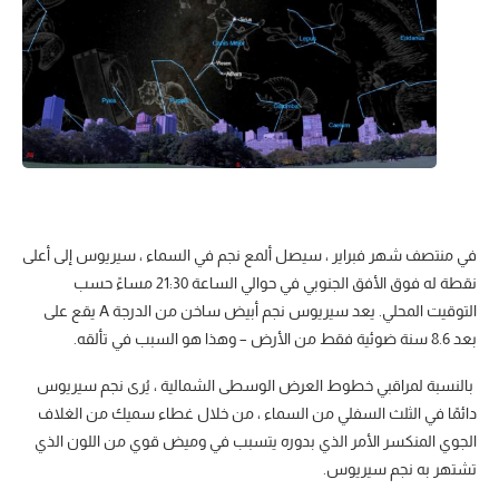
في منتصف شهر فبراير ، سيصل ألمع نجم في السماء ، سيريوس إلى أعلى
نقطة له فوق الأفق الجنوبي في حوالي الساعة 21:30 مساءً حسب
التوقيت المحلي. يعد سيريوس نجم أبيض ساخن من الدرجة A يقع على
بعد 8.6 سنة ضوئية فقط من الأرض – وهذا هو السبب في تألقه.
بالنسبة لمراقبي خطوط العرض الوسطى الشمالية ، يُرى نجم سيريوس
دائمًا في الثلث السفلي من السماء ، من خلال غطاء سميك من الغلاف
الجوي المنكسر الأمر الذي بدوره يتسبب في وميض قوي من اللون الذي
تشتهر به نجم سيريوس.