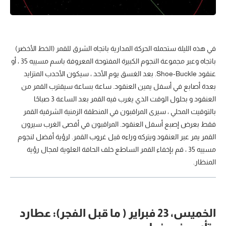
في هذه الليلة ستحمله الحركة المدارية باتجاه الشرق للقمر (الخط الأخضر)
باتجاه وعبر مجموعة النجوم الكبيرة المفتوحة المعروفة باسم مسييه 35 ، أو
عنقود Shoe-Buckle. بعد الغسق يوم الأحد ، سيكون الأحدب المتزايد
بعدة أصابع في أسفل يمين العنقود. ساعة بساعة سيقترب القمر من
العنقود و بحلول الوقت الذي يغرب فيه القمر بعد الساعة 3 صباحًا
بالتوقيت المحلي ، سيرى المراقبون في المنطقة الزمنية الشرقية القمر
فقط بعرض إصبع أسفل العنقود. المراقبون في أقصى الغرب سيرون
القمر يمر عبر العنقود ويتركه وراءه قبل غروب القمر. لرؤية أفضل لنجوم
مسييه 35 ، قم بإخفاء القمر الساطع خلف الحافة العلوية لمجال رؤية
المنظار.
الخميس، 23 فبراير ( ما قبل الفجر): عطارد