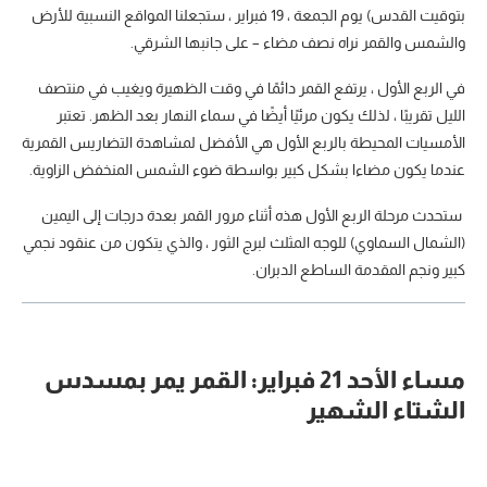
بتوقيت القدس) يوم الجمعة ، 19 فبراير ، ستجعلنا المواقع النسبية للأرض
والشمس والقمر نراه نصف مضاء – على جانبها الشرقي.
في الربع الأول ، يرتفع القمر دائمًا في وقت الظهيرة ويغيب في منتصف
الليل تقريبًا ، لذلك يكون مرئيًا أيضًا في سماء النهار بعد الظهر. تعتبر
الأمسيات المحيطة بالربع الأول هي الأفضل لمشاهدة التضاريس القمرية
عندما يكون مضاءا بشكل كبير بواسطة ضوء الشمس المنخفض الزاوية.
ستحدث مرحلة الربع الأول هذه أثناء مرور القمر بعدة درجات إلى اليمين
(الشمال السماوي) للوجه المثلث لبرج الثور ، والذي يتكون من عنقود نجمي
كبير ونجم المقدمة الساطع الدبران.
مساء الأحد 21 فبراير: القمر يمر بمسدس
الشتاء الشهير