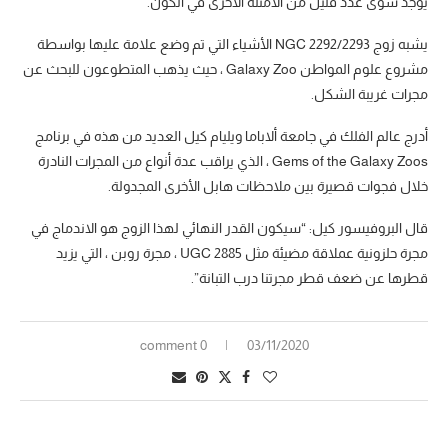
يوجد سوى عدد قليل من الأمثلة الأخرى في الكون.”
يشبه زوج NGC 2292/2293 الأشياء التي تم وضع علامة عليها بواسطة
مشروع علوم المواطن Galaxy Zoo ، حيث يذهب المتطوعون للبحث عن
مجرات غريبة الشكل.
أدرج عالم الفلك في جامعة ألاباما ويليام كيل العديد من هذه في برنامج
Gems of the Galaxy Zoos ، الذي يراقب عدة أنواع من المجرات النادرة
خلال فجوات قصيرة بين ملاحظات هابل الأخرى المجدولة.
قال البروفيسور كيل: “سيكون القدر النهائي لهذا الزوج هو الاندماج في
مجرة ​​حلزونية عملاقة مضيئة مثل UGC 2885 ، مجرة ​​روبن ، التي يزيد
قطرها عن ضعف قطر مجرتنا درب التبانة”.
0 comment
03/11/2020