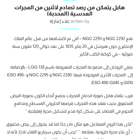
هابل يتمكن من رصد تصادم لاثنين من المجرات
العدسية (المحدبة)
written by
علاء إغباريّة
تقع NGC 2292 و NGC 2293 – التي تم اكتشافها من قبل عالم الفلك
الإنجليزي جون هيرشل في 20 يناير 1835 على بعد حوالي 120 مليون سنة
ضوئية – في كوكبة الكلب الأكبر
ينتمي الزوجان إلى مجموعة المجرات المعروفة باسم LGG 138 ؛ بالإضافة
إلى المجرات الأخرى الموجودة فيها NGC 2280 و NGC 2295 و ESO 490-
G010 و ESO 490-G045.
قرب علماء هابل صورة اندماج المجرات بجميع أنحاء الكون بصورة البيض
المخفوق بحيث تفقد هذه المجرات قرصها الحلزوني المسطح وتتدافع
النجوم في الفضاء على شكل كرة قدم لتشكيل مجرة ​​إهليلجية.”
“لكن هذا الزوج المتفاعل هو مثال نادر جدًا لما قد يتحول إلى بيض مخفوق
– أي بناء مجرة ​​حلزونية عملاقة .” “يجب أن يكون سيناريو اللقاء نادرًا، لأنه لا