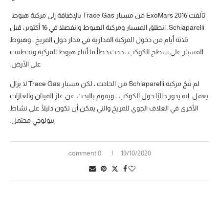
تألفت ExoMars 2016 من مسبار Trace Gas بالإضافة إلى مركبة هبوط
Schiaparelli. انطلق المسبار ومركبة الهبوط وانفصلا في 16 أكتوبر، قبل
ثلاثة أيام من دخول المركبة المدارية في مدار حول المريخ ، وهبوط
المسبار على سطح الكوكب ، حدث خطأ ما أثناء هبوط المركبة وتحطمت
على الأرض.
لم تنجُ مركبة Schiaparelli من الحادث ، لكن مسبار Trace Gas لا يزال
يعمل. إنه يدور حاليًا حول الكوكب ، ويقوم بالبحث عن غاز الميثان والغازات
الأخرى في الغلاف الجوي للمريخ والتي يمكن أن تكون دليلًا على نشاط
بيولوجي محتمل.
0 comment
19/10/2020