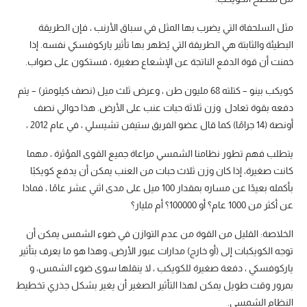
مثل السلحفاة التي يضرب بها المثل في سباق الأرنب ، فإن الطريقة
البطيئة والثابتة هي الطريقة التي يُظهر بها تأثير ياركوفسكي نفسه. إذا
خمنت أن قوة الدفع الناتجة عن الإشعاع صغيرة ، فستكون على صواب.
كويكب بينو – كتلته 68 مليون طن ، وعرض ثلث ميل (نصف كيلومتر) – يتم
دفعه بقوة تعادل وزن ثلاثة حبات عنب على الأرض. هذا حوالي نصف
أونصة (14 جرامًا) كما قال عضو الفريق ستيفن تشيسلي ، في عام 2012 ،
يتطلب فهم تطور نظامنا الشمسي مراعاة جميع القوى المؤثرة ، مهما
كانت صغيرة، إذا كان وزن ثلاث حبات من العنب يمكن أن يدفع كويكبًا
بأكمله بعيدًا عن مساره بمقدار 100 ميل على مدى اثني عشر عامًا ، فماذا
عن أكثر من 1000 عام؟ أو 100000؟ أم مليار؟
الخلاصة: القليل من القوة من عدم التوازن في ضوء الشمس يمكن أن
توجه الكويكبات إلى (أو خارج) مدارات عبور الأرض، وهذا هو ما يعرف بتأثير
ياركوفسكي ، دفعة صغيرة للكويكب ، لا ينقلها سوى ضوء الشمس، و
بمرور وقت طويل يمكن لهذا التأثير الصغير أن يغير بشكل جذري تخطيط
النظام الشمسي.