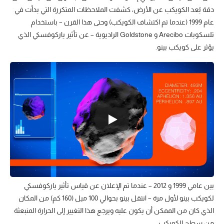
دقة بُعد الكويكب عن الأرض، كشفت الملاحظات المتكررة التي بدأت في
عام 1999 (عندما تم اكتشاف الكويكب) وحتى هذا القرن – باستخدام
تلسكوبات Arecibo و Goldstone الراديوية – عن تأثير ياركوفسكي الذي
يؤثر على كويكب بينو.
بين عامي 1999 و 2012 – عندما تم الإعلان عن قياس تأثير ياركوفسكي
لكويكب بينو لأول مرة – انتقل بينو بحوالي 100 ميل (160 كم) من المكان
الذي كان من الممكن أن يكون عليه ويرجع هذا التغيير إلى الحرارة المنبعثة
من سطح الكويكب.