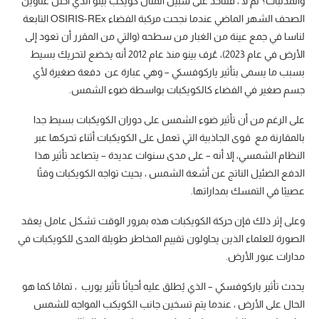
والمذنبات؟ لم لا ، فلنأخذ على سبيل المثال كويكب بينو الذي احتل عناوين
الصحف الشهر الماضي عندما نجحت مركبة الفضاء OSIRIS-REx التابعة
لناسا في جمع عينة من الغبار من سطحه (والتي من المقرر أن تعود إلى
الأرض في عام 2023)، عُرف بينو منذ عام 2012 أنه يخضع لتحريك بسيط
بسبب ما يسمى بتأثير ياركوفسكي – وهي عبارة عن دفعة صغيرة لأي
جسم صغير في الفضاء كالكويكبات بواسطة ضوء الشمس.
على الرغم من أن تأثير ضوء الشمس على دوران الكويكبات بسيط جدا
بالمقارنة مع قوى الجاذبية التي تعمل على الكويكبات أثناء تحركها عبر
النظام الشمسي، إلا أنه – على مدى سنوات عديدة – يتصاعد تأثير هذا
الدفع الضئيل الناتج عن أشعة الشمس ، بحيث تواجه الكويكبات وقتًا
عصيبًا في التمسك بمداراتها.
وعلى إثر ذلك فإن حركة الكويكبات هذه بمرور الوقت تشكل عامل يعقد
الصورة للعلماء الذين يحاولون تقييم المخاطر طويلة المدى للكويكبات في
مدارات عبور الأرض.
يحدث تأثير ياركوفسكي – الذي يُطلق عليه أحيانًا تأثير يورب ، تمامًا كما هو
الحال على الأرض ، عندما يتم تسخين جانب الكويكب المواجه للشمس