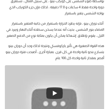
بواسطة ضوء الشمس على كويكب بينو ، على سبيل المثال ، تستغرق
دورة واحدة فقط 4 ساعات و 17.8 دقيقة ، لذلك فإن جزء الكويكب الذي
يواجه الشمس يتغير باستمرار.
أثناء دوران بينو ، فإنه يطرد الحرارة باستمرار من جانبه المتغير باستمرار
المضاء بنور الشمس. بحيث أنه عندما يسخن سطحه أثناء النهار ويبرد في
الليل ، يقوم بإطلاق إشعاعًا يمكن أن يكون بمثابة نوع من الدفع الصغير.
هذه القوة الصغيرة هي تأثير ياركوفسكي ونتيجة لذلك وجد أن دوران بينو
يتسارع بنحو ثانية واحدة في كل قرن. بعبارة أخرى ، أصبحت فترة دوران بينو
أقصر بمقدار ثانية واحدة كل 100 عام.