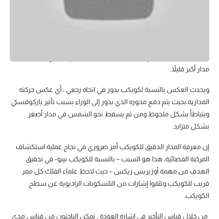
يغير تأثير ياركوفسكي أيضًا مدار الكويكبات التي تدور في اتجاه تقدمي – أي
أن الكويكب يدور في نفس الاتجاه الذي يدور حوله – بحيث يحصل
الكويكب على دفعة في اتجاه حركته المدارية ومن ثم يتسارع وينتقل إلى
مدار أكبر قليلاً.
ويحدث العكس بالنسبة لكويكب يدور في اتجاه رجعي ، أي عكس حركته
المدارية،بحيث يتم دفع محوره الذي يدور إلى الوراء بسبب تأثير ياركوفسكي
ويتباطأ بشكل ملحوظ ومن ثم يسقط نحو الشمس في مدار أصغر
بشكل متزايد.
إن معرفة المدار الدقيق للكويكب أمر ضروري في نجاح عملية استكشاف
المركبة الفضائية، هذا هو السبب – بالنسبة للكويكب بينو- في تحقيق
الهدف من مهمة أوزيريس ريكس – حيث لاحظ علماء الفلك كل ممر
قريب للكويكب وتلقوا إشارات من التلسكوبات الراديوية عن سطح
الكويكب.
من خلال قياس التأخير في إشارة العودة ، تمكن الباحثون من قياس مدى