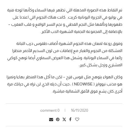
تم التقاط هذه الصورة المذهلة التي تظهر فيها السماء وكأنها لوحة فنية
في يوليو في الجزيرة اليونانية كريت. كانت هناك النجوم التي اعتدنا على
ظهورها وتألقها مثل النجم القطبي و نجم النسر الواقع و قلب العقرب –
بالإضافة إلى المجموعة النجمية الشهيرة الدب الأكبر.
وفوق روعة لمعان هذه النجوم الشهيرة أضاف طقوس درب التبانة
المشكلة من النجوم والغبار مع إضافات من لون السديم الأحمر منظرا
رائعا في السماء اليونانية. وشمل هذا العرض السماوي أيضا توهج كوكبي
المشتري وزحل بشكل كبير،
وكان الهواء يتوهج مثل قوس قزح – لكن ما أكل هذا المنظر بهاءا وتميزا
هو مذنب نيووايز ( NEOWISE ) ، حيث أن ذيله الذي لن تراه في حياتك مرة
أخرى كان يشع فوق الأفق الشمالية مباشرة.
0 comment
16/11/2020