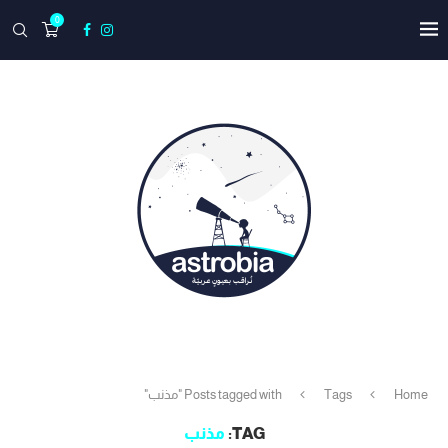
0
Home
Tags
Posts tagged with "مذنب"
TAG:
مذنب