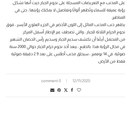
على المذنب مع التعريضات المسجلة على نجوم الجبار حيث أنها تشكل
رؤية عميقة للسماء وتُظهر ألوانًا وتفاصيل لا يمكنك رؤيتها ، حتى في
المناظير.
يظهر ذنب المذنب المائل إلى اللون الأخضر في الجزء العلوي الأيسر ، فوق
نجوم الحزام الثلاثة للجبار ، والتي تصطف عبر الإطار أسفل المركز.
من المحتمل أيضًا أن تكتشف سديم الجبار وسديم رأس الحصان الشهير
في مجال الرؤية هذا. بالطبع ، يبعد أحد نجوم حزام الجبار حوالي 2000 سنة
ضوئية. في 14 نوفمبر ، سيحلق مذنب أطلس على بعد 2.9 دقيقة ضوئية
فقط من الأرض.
0 comment
12/11/2020