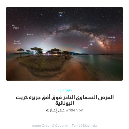
صورة اليوم
العرض السماوي النادر فوق أفق جزيرة كريت
اليونانية
written by
علاء إغباريّة
Image Credit & Copyright: Tomáš Slovinský