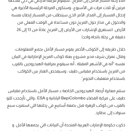
أثناء رحلة مسبار الأمل إلى المريخ ، سيقوم فريقه الأرضي في دبي بفحصه
مرتين أو ثلاث مرات في الأسبوع ، وستكون المرحلة الرئيسية الأخيرة هي
إدخال المسبار إلى المدار، الأمر الذي سيتطلب من المسبار إبطاء نفسه
والدخول في مدار حول المريخ دون مساعدة في الوقت الفعلي من
الأرض. (تستغرق الإشارات من الأرض إلى المريخ عادةً من 13 إلى 26
دقيقة في رحلة باتجاه واحد).
خلال طريقه إلى الكوكب الأحمر يقوم مسبار الأمل بجمع المعلومات،
وقال عمران شرف مدير مشروع بعثة كوكب المريخ الإماراتية في البيان
نفسه “أنه في الأشهر المقبلة ، أنه سيقوم بمراقبة الهيدروجين بالقرب
من المريخ باستخدام مقياس طيف ، وسيفحص الغبار بين الكواكب
باستخدام متعقبات النجوم”.
ستتم معايرة أرصاد الهيدروجين الخاصة بـ مسبار الأمل باستخدام مقياس
طيف على مركبة الفضاء BepiColombo اليابانية و ESA ، والتي تأرجحت للتو
بالقرب من كوكب الزهرة قبل بضعة أسابيع في رحلتها التي استمرت سبع
سنوات إلى عطارد.
ذكرت حكومة الإمارات العربية المتحدة أن البيانات التي يجمعها الأمل و