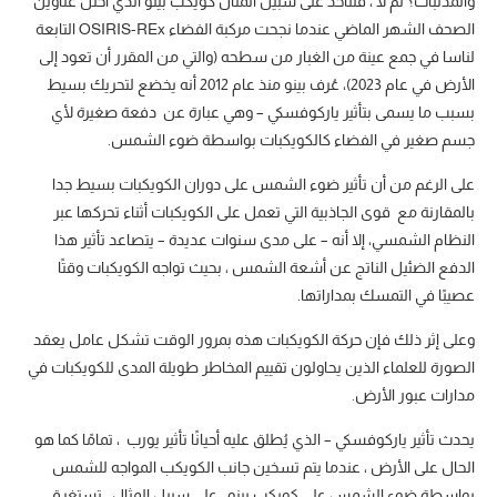
والمذنبات؟ لم لا ، فلنأخذ على سبيل المثال كويكب بينو الذي احتل عناوين
الصحف الشهر الماضي عندما نجحت مركبة الفضاء OSIRIS-REx التابعة
لناسا في جمع عينة من الغبار من سطحه (والتي من المقرر أن تعود إلى
الأرض في عام 2023)، عُرف بينو منذ عام 2012 أنه يخضع لتحريك بسيط
بسبب ما يسمى بتأثير ياركوفسكي – وهي عبارة عن دفعة صغيرة لأي
جسم صغير في الفضاء كالكويكبات بواسطة ضوء الشمس.
على الرغم من أن تأثير ضوء الشمس على دوران الكويكبات بسيط جدا
بالمقارنة مع قوى الجاذبية التي تعمل على الكويكبات أثناء تحركها عبر
النظام الشمسي، إلا أنه – على مدى سنوات عديدة – يتصاعد تأثير هذا
الدفع الضئيل الناتج عن أشعة الشمس ، بحيث تواجه الكويكبات وقتًا
عصيبًا في التمسك بمداراتها.
وعلى إثر ذلك فإن حركة الكويكبات هذه بمرور الوقت تشكل عامل يعقد
الصورة للعلماء الذين يحاولون تقييم المخاطر طويلة المدى للكويكبات في
مدارات عبور الأرض.
يحدث تأثير ياركوفسكي – الذي يُطلق عليه أحيانًا تأثير يورب ، تمامًا كما هو
الحال على الأرض ، عندما يتم تسخين جانب الكويكب المواجه للشمس
بواسطة ضوء الشمس على كويكب بينو ، على سبيل المثال ، تستغرق