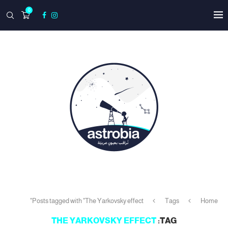
0
Posts tagged with "The Yarkovsky effect"
Tags
Home
THE YARKOVSKY EFFECT
TAG: