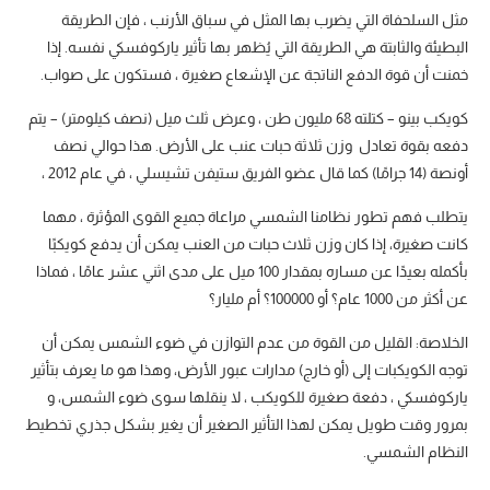
مثل السلحفاة التي يضرب بها المثل في سباق الأرنب ، فإن الطريقة
البطيئة والثابتة هي الطريقة التي يُظهر بها تأثير ياركوفسكي نفسه. إذا
خمنت أن قوة الدفع الناتجة عن الإشعاع صغيرة ، فستكون على صواب.
كويكب بينو – كتلته 68 مليون طن ، وعرض ثلث ميل (نصف كيلومتر) – يتم
دفعه بقوة تعادل وزن ثلاثة حبات عنب على الأرض. هذا حوالي نصف
أونصة (14 جرامًا) كما قال عضو الفريق ستيفن تشيسلي ، في عام 2012 ،
يتطلب فهم تطور نظامنا الشمسي مراعاة جميع القوى المؤثرة ، مهما
كانت صغيرة، إذا كان وزن ثلاث حبات من العنب يمكن أن يدفع كويكبًا
بأكمله بعيدًا عن مساره بمقدار 100 ميل على مدى اثني عشر عامًا ، فماذا
عن أكثر من 1000 عام؟ أو 100000؟ أم مليار؟
الخلاصة: القليل من القوة من عدم التوازن في ضوء الشمس يمكن أن
توجه الكويكبات إلى (أو خارج) مدارات عبور الأرض، وهذا هو ما يعرف بتأثير
ياركوفسكي ، دفعة صغيرة للكويكب ، لا ينقلها سوى ضوء الشمس، و
بمرور وقت طويل يمكن لهذا التأثير الصغير أن يغير بشكل جذري تخطيط
النظام الشمسي.