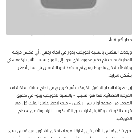
يغير تأثير ياركوفسكي أيضًا مدار الكويكبات التي تدور في اتجاه تقدمي – أي
أن الكويكب يدور في نفس الاتجاه الذي يدور حوله – بحيث يحصل
الكويكب على دفعة في اتجاه حركته المدارية ومن ثم يتسارع وينتقل إلى
مدار أكبر قليلاً.
ويحدث العكس بالنسبة لكويكب يدور في اتجاه رجعي ، أي عكس حركته
المدارية،بحيث يتم دفع محوره الذي يدور إلى الوراء بسبب تأثير ياركوفسكي
ويتباطأ بشكل ملحوظ ومن ثم يسقط نحو الشمس في مدار أصغر
بشكل متزايد.
إن معرفة المدار الدقيق للكويكب أمر ضروري في نجاح عملية استكشاف
المركبة الفضائية، هذا هو السبب – بالنسبة للكويكب بينو- في تحقيق
الهدف من مهمة أوزيريس ريكس – حيث لاحظ علماء الفلك كل ممر
قريب للكويكب وتلقوا إشارات من التلسكوبات الراديوية عن سطح
الكويكب.
من خلال قياس التأخير في إشارة العودة ، تمكن الباحثون من قياس مدى