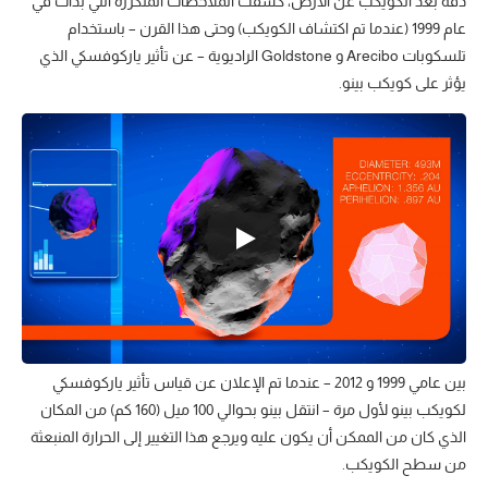
دقة بُعد الكويكب عن الأرض، كشفت الملاحظات المتكررة التي بدأت في
عام 1999 (عندما تم اكتشاف الكويكب) وحتى هذا القرن – باستخدام
تلسكوبات Arecibo و Goldstone الراديوية – عن تأثير ياركوفسكي الذي
يؤثر على كويكب بينو.
بين عامي 1999 و 2012 – عندما تم الإعلان عن قياس تأثير ياركوفسكي
لكويكب بينو لأول مرة – انتقل بينو بحوالي 100 ميل (160 كم) من المكان
الذي كان من الممكن أن يكون عليه ويرجع هذا التغيير إلى الحرارة المنبعثة
من سطح الكويكب.