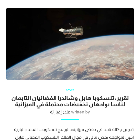
cover
تقرير: تلسكوبا هابل وشاندرا الفضائيان التابعان
لناسا يواجهان تخفيضات محتملة في الميزانية
written by
علاء إغباريّة
تدرس وكالة ناسا في خفض ميزانيتها لبرامج تلسكوبات الفضاء البارزة
اثنين لمواجهة نقص مالي في مجال الفلك. التلسكوب الفضائي هابل