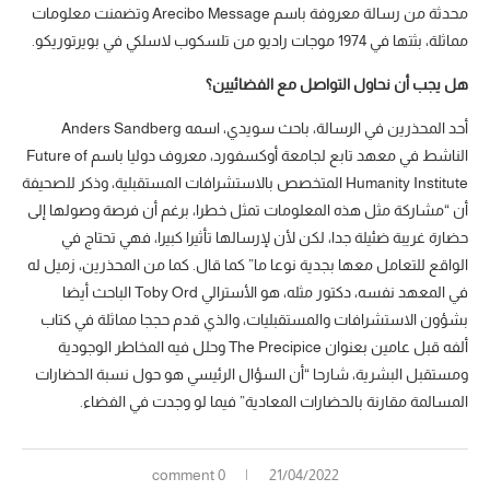
محدثة من رسالة معروفة باسم Arecibo Message وتضمنت معلومات
مماثلة، بثتها في 1974 موجات راديو من تلسكوب لاسلكي في بويرتوريكو.
هل يجب أن نحاول التواصل مع الفضائيين؟
أحد المحذرين في الرسالة، باحث سويدي، اسمه Anders Sandberg
الناشط في معهد تابع لجامعة أوكسفورد، معروف دوليا باسم Future of
Humanity Institute المتخصص بالاستشرافات المستقبلية، وذكر للصحيفة
أن “مشاركة مثل هذه المعلومات تمثل خطرا، برغم أن فرصة وصولها إلى
حضارة غريبة ضئيلة جدا، لكن لأن لإرسالها تأثيرا كبيرا، فهي تحتاج في
الواقع للتعامل معها بجدية نوعا ما” كما قال. كما من المحذرين، زميل له
في المعهد نفسه، دكتور مثله، هو الأسترالي Toby Ord الباحث أيضا
بشؤون الاستشرافات والمستقبليات، والذي قدم حججا مماثلة في كتاب
ألفه قبل عامين بعنوان The Precipice وحلل فيه المخاطر الوجودية
ومستقبل البشرية، شارحا “أن السؤال الرئيسي هو حول نسبة الحضارات
المسالمة مقارنة بالحضارات المعادية” فيما لو وجدت في الفضاء.
0 comment
21/04/2022