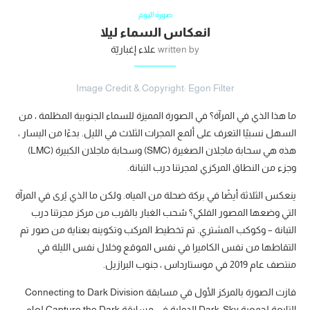
صورة اليوم
انعكاس السماء ليلا
written by
علاء إغباريّة
Image Credit & Copyright: Egon Filter
ما هذا الذي في المرآة؟ في الصورة المميزة للسماء الجنوبية المظلمة ، من
السهل نسبيًا التعرف على ألمع المجرات الثلاث في الليل. بدءًا من اليسار ،
هذه هي سحابة ماجلان الصغيرة (SMC) وسحابة ماجلان الكبيرة (LMC)
وجزء من النطاق المركزي لمجرتنا درب التبانة.
ينعكس الثلاثة أيضًا في بركة ضحلة من المياه. ولكن ما الذي يُرى في المرآة
التي وضعها المصور الفلكي؟ سُحب الغبار بالقرب من مركز مجرتنا درب
التبانة – وكوكب المشتري. تم تخطيط المركب وتكوينه بعناية من صور تم
التقاطها من نفس الكاميرا في نفس الموقع وخلال نفس الليلة في
منتصف عام 2019 في موستارداس ، جنوب البرازيل.
فازت الصورة بالمركز الأول في مسابقة Connecting to Dark Division
التابعة لجمعية Dark-Sky الدولية في مسابقة Capture the Dark لعام