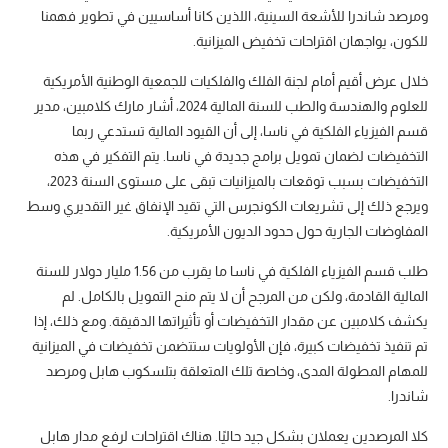
ومرصد شاندرا للأشعة السينية، اللذين كانا أساسيين في تطوير فهمنا
للكون، يواجهان اقتراحات تخفيض الميزانية.
خلال عرض أقيم أمام لجنة الفلك والفلكيات للجمعية الوطنية الأمريكية
للعلوم والهندسة والطب للسنة المالية 2024، أشار مارك كلامبين، مدير
قسم الفيزياء الفلكية في ناسا، إلى أن القيود المالية تستدعي ربما
التخفيضات لضمان تمويل برامج جديدة في ناسا. يتم التفكير في هذه
التخفيضات بسبب توقعات بالميزانيات تبقى على مستوى السنة 2023،
ويرجع ذلك إلى تشريعات الكونجرس التي تقيد الإنفاق غير التقديري وسط
المفاوضات الجارية حول حدود الديون الأمريكية.
طلب قسم الفيزياء الفلكية في ناسا ما يقرب من 1.56 مليار دولار للسنة
المالية القادمة، ولكن من المرجح أن لا يتم منح التمويل بالكامل. لم
يكشف كلامبين عن مقدار التخفيضات أو تأثيراتها الدقيقة. ومع ذلك، إذا
تم تنفيذ تخفيضات كبيرة، فإن الأولويات ستتضمن تخفيضات في الميزانية
للمهام المطولة المدى، وخاصة تلك المتعلقة بتلسكوب هابل ومرصد
شاندرا.
كلا المرصدين يعملان بشكل جيد حاليًا. هناك اقتراحات لرفع مدار هابل