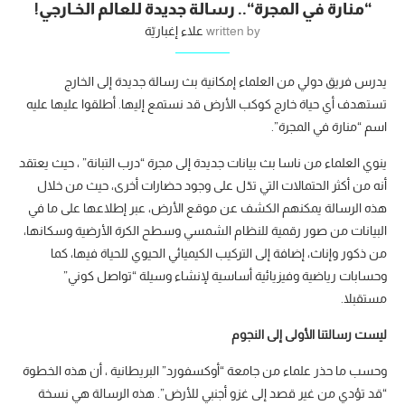
“منارة في المجرة“.. رسالة جديدة للعالم الخـارجي!
written by
علاء إغباريّة
يدرس فريق دولي من العلماء إمكانية بث رسالة جديدة إلى الخارج
تستهدف أي حياة خارج كوكب الأرض قد نستمع إليها. أطلقوا عليها عليه
اسم “منارة في المجرة”.
ينوي العلماء من ناسا بث بيانات جديدة إلى مجرة “درب التبانة” ، حيث يعتقد
أنه من أكثر الحتمالات التي تدّل على وجود حضارات أخرى، حيث من خلال
هذه الرسالة يمكنهم الكشف عن موقع الأرض، عبر إطلاعها على ما في
البيانات من صور رقمية للنظام الشمسي وسطح الكرة الأرضية وسكانها،
من ذكور وإناث، إضافة إلى التركيب الكيميائي الحيوي للحياة فيها، كما
وحسابات رياضية وفيزيائية أساسية لإنشاء وسيلة “تواصل كوني”
مستقبلا.
ليست رسالتنا الأولى إلى النجوم
وحسب ما حذر علماء من جامعة “أوكسفورد” البريطانية ، أن هذه الخطوة
“قد تؤدي من غير قصد إلى غزو أجنبي للأرض”. هذه الرسالة هي نسخة