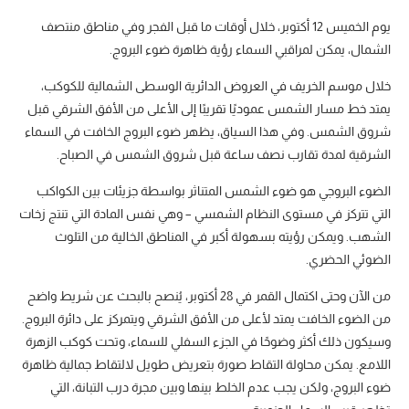
يوم الخميس 12 أكتوبر، خلال أوقات ما قبل الفجر وفي مناطق منتصف
الشمال، يمكن لمراقبي السماء رؤية ظاهرة ضوء البروج.
خلال موسم الخريف في العروض الدائرية الوسطى الشمالية للكوكب،
يمتد خط مسار الشمس عموديًا تقريبًا إلى الأعلى من الأفق الشرقي قبل
شروق الشمس. وفي هذا السياق، يظهر ضوء البروج الخافت في السماء
الشرقية لمدة تقارب نصف ساعة قبل شروق الشمس في الصباح.
الضوء البروجي هو ضوء الشمس المتناثر بواسطة جزيئات بين الكواكب
التي تتركز في مستوى النظام الشمسي – وهي نفس المادة التي تنتج زخات
الشهب. ويمكن رؤيته بسهولة أكبر في المناطق الخالية من التلوث
الضوئي الحضري.
من الآن وحتى اكتمال القمر في 28 أكتوبر، يُنصح بالبحث عن شريط واضح
من الضوء الخافت يمتد لأعلى من الأفق الشرقي ويتمركز على دائرة البروج.
وسيكون ذلك أكثر وضوحًا في الجزء السفلي للسماء، وتحت كوكب الزهرة
اللامع. يمكن محاولة التقاط صورة بتعريض طويل لالتقاط جمالية ظاهرة
ضوء البروج، ولكن يجب عدم الخلط بينها وبين مجرة درب التبانة، التي