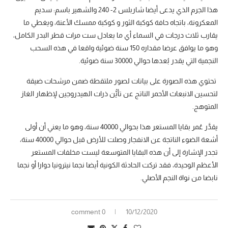
هذا الجرم الذي يدعى أيضا شاربلس 2- 240 والشهير باسم: سديم
المعكرونة، باتجاه حافة كوكبة الثور و كوكبة ممسك الأعنة، ويغطي ما
يقارب ثلاث درجات في السماء أي ما يعادل ست مرات قطر البدر الكامل،
وهو ما يوافق عرضا مقداره 150 سنة ضوئية واقعا في هذه السحب
النجمية التي يقدر بُعدها حوالي 30000 سنة ضوئية.
تحتوي هذه الصورة على بيانات لصور ملتقطة ضمن مرشحات ضيقة
لتحسين الانبعاث الأحمر الناتج عن تأيُّن ذرات الهيدروجين لإظهار الغاز
المتوهج.
يقدَّر عُمر بقايا المستعر هذا بحوالي 40000 سنة، وهو ما يعني أن أولى
أشعة الضوء الناتجة عن الانفجار وصلت للأرض قبل حوالي 40000 سنة،
تجدر الإشارة إلى أن هذه البقايا المتوسعة ليست مخلفات المستعر
الأعظم الوحيدة، فقد تركت الحادثة الكونية أيضا نجما نيترونيا دوارا أو نجما
نابضا من نواة النجم الأصلي.
0 comment
10/12/2020