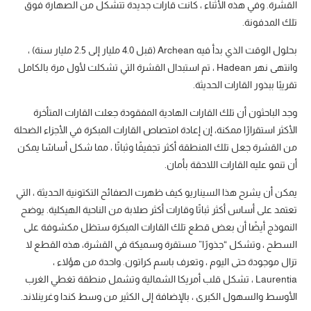
القشرة. وفي هذه الأثناء ، كانت قارات جديدة تتشكل من الصهارة فوق
تلك المدفونة.
بحلول الوقت الذي بدأ فيه Archean (قبل 4.0 مليار إلى 2.5 مليار سنة) ،
وانتهى نهر Hadean ، تم استبدال القشرة التي تشكلت لأول مرة بالكامل
تقريبًا ببذور القارات الحديثة.
وجد الباحثون أن تلك القارات الهادية المفقودة جعلت القارات المتأخرة
الأكثر استقرارًا ممكنة، إن إعادة امتصاص القارات المبكرة في الأجزاء الضحلة
من القشرة جعل تلك المنطقة أكثر تجفيفًا وثباتًا ، مما شكل أساسًا يمكن
أن تنمو عليه القارات اللاحقة بأمان.
يمكن أن يشرح هذا السيناريو كيف ظهرت الصفائح التكتونية الحديثة ، التي
تعتمد على أساس أكثر ثباتًا وقارات أكثر صلابة من الناحية الهيكلية. يوضح
النموذج أيضًا أن بعض قطع تلك القارات المبكرة ستظل مكشوفة على
السطح ، وتشكل “جذورًا” مستقرة وسميكة في القشرة، هذه القطع لا
تزال موجودة حتى اليوم ، وتعرف باسم كراتون. واحدة من هؤلاء ،
Laurentia ، تشكل قلب أمريكا الشمالية وتشمل منطقة تغطي الغرب
الأوسط والسهول الكبرى ، بالإضافة إلى الكثير من وسط كندا وغرينلاند.