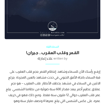
السماء الليلة
القـمر وقلـب العقـرب.. جـيران!
written by
علاء إغباريّة
إرفـع رأسك الآن للسـماء وشاهد: إنتظام القـمر بنجم قلب العقرب على
قبة السماء باتجاه الأفق الجنوبي في حدث مشاهد بالعين المجردة. يتربّع
الاثنين في السماء في مشهد يخطف الأنظار .قلب العقرب – هو نجم
عملاق عظيم أحمر يبعد مقدار 600 سنة ضوئية من نظامنا الشمسي. يبلغ
عمر قلب العقرب حوالي 12 مليون سنة فقط ، ومع ذلك فهو في خريف
عمره، على عكس الشمس التي يبلغ عمرها 4 ونصف مليار سنة وهو