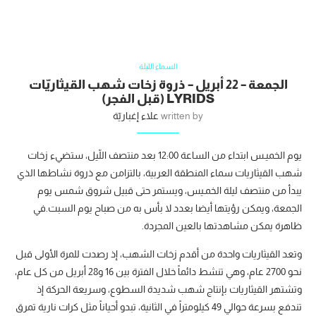
السماء الليلة
الجمعة – 22 أبريل – ذروة زخات شهب القيثاريّات
LYRIDS (قبل الفجر)
written by
علاء إغباريّة
يوم الخميـس ابتداء من الساعة 12:00 بعد منتصف اللّيل، ستضيء زخات
شهب القيثاريات سماء المنطقة العربية، بالتزامن مع ذروة نشاطها الذي
يبدأ من منتصف ليلة الخمـيس، ويستمر حتى قبيل شروق شمس يوم
الجمعة، ويمكن رؤيتها أيضا بعدد لا بأس به من صباح يوم السبت.في
ظاهرة يمكن مشاهدتها بالعين المجردة.
وتعد القيثاريات واحدة من أقدم زخات الشهب، إذ رصدت للمرة الأولى قبل
نحو 2700 عام، وهي تنشط دائماً خلال الفترة بين 16 و28 أبريل من كل عام،
وتشتهر القيثاريات بإنتاج شهب شديدة السطوع، وسريعة الحركة إذ
تندفع بسرعة حوالي 49 كيلومتراً في الثانية، تبدو أحياناً مثل كرات نارية تمرق