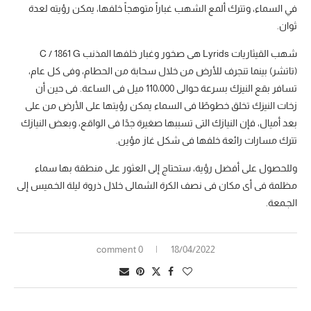
في السماء، وتترك ألمع الشهب غباراً متوهجاً خلفها، يمكن رؤيته لعدة
ثوان.
شهب القيثاريات Lyrids هى صخور وغبار خلفها المذنب C / 1861 G
(تاتشر) بينما تنجرف للأرض من خلال سحابة من الحطام، وفى كل عام،
تسافر بقع النيزك بسرعة حوالى 110،000 ميل فى الساعة. فى حين أن
زخات النيزك تخلق خطوطًا فى السماء يمكن رؤيتها على الأرض من على
بعد أميال، فإن النيازك التى تسببها صغيرة جدًا فى الواقع، وبعض النيازك
تترك مسارات رائعة خلفها فى شكل غاز مؤين.
وللحصول على أفضل رؤية، ستحتاج إلى العثور على منطقة بها سماء
مظلمة فى أى مكان فى نصف الكرة الشمالى خلال ذروة ليلة الخـميس إلى
الجـمعة.
0 comment
18/04/2022