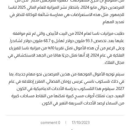
المرصدين حوالي مايو 2024، بانتظار نشر الميزانية للعام المالي 2025 لناسا
للجمهور. مثل هذه الاستعراضات هي ممارسة شائعة للوكالة للنظر في
تمديد المهام.
طلبت ميزانيات ناسا لعام 2024 من البيت الأبيض، والتي لم تتم موافقة
عليها بعد، تخصص 93.3 مليون دولار لهابل و 68.7 مليون دولار لشاندرا.
وعلى الرغم من أن هذه الأموال تمثل تقريبا 10% من ميزانية ناسا للفيزياء
الفلكية في عام 2024، إلا أنها تمثل جزءًا هامًا من الجهد الاستكشافي في
مجال الفلك.
سيتم توجيه الأموال الموجهة من هذين المرصدين نحو مهام جديدة، بما
في ذلك تلسكوب نانسي غريس رومان الفضائي، المقرر إطلاقه في عام
2027. سيقوم هذا التلسكوب بدراسة الأحداث الديناميكية في الكون
البعيد، حيث تمتلك أدوات مسح كبيرة تمكنها من التقاط مساحات كبيرة
من السماء لرصد الأحداث السريعة التغير في الكون.
0 comment
17/10/2023