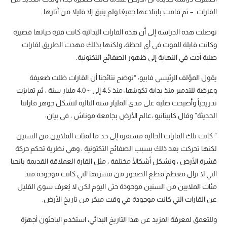
القارات – ثم قامت بابتلاعها جميعًا ولم يتبق إلا قليلا من آثارها .
توصلت هذه الدراسة إلى أن هذه القارات البدائية كانت فترة حياتها قصيرة
وكانت قابلة للموت في أي لحظة، ولكنها بذلك مهدت الطريق لقارات
صلبة أدت في النهاية إلى ظهور الصفائح التكتونية.
يقول المؤلف الرئيسي فابيو: “توضح نتائجنا أن القارات ظلت ضعيفة
وعرضة للتدمير منذ بداية تكوينها، منذ 4.5 إلى ~ 4.0 مليار سنة ، ثم تمايزت
تدريجياً وأصبحت صلبة على مدى المليار سنة التالية لتشكل جوهر قاراتنا
الحديثة” وقال كابيتانيو ،عالم الأرض بجامعة موناش ، في بيان:
” كانت تلك القارات الحالية مستقرة إلى حد ما لمئات الملايين من السنين
لكنها تحركت بعد ذلك بسبب الصفائح التكتونية ، وهي نظرية تحكم حركة
قشرة الأرض ، وتشكل أشكالًا مختلفة ، مثل القارة العملاقة القديمة بانجيا
التي لا تزال معظم قطع الصخور من قشرتها التي كانت موجودة منذ
مئات الملايين من السنين موجودة حتى اليوم لكن لا يُعرف سوى القليل
عن القارات التي كانت موجودة في وقت مبكر من تاريخ الأرض.
وللتعمق لمعرفة المزيد عن هذا التاريخ البدائي، استخدم الباحثون أجهزة