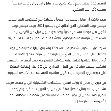
لتمديد فترة عمله، ومع ذلك، يؤدي مدار هابل الأدنى إلى تدنيه تدريجياً
بسبب تأثير الجو السفلي.
يجدر بالذكر أن هابل يلعب دوراً حيوياً بالشراكة مع تلسكوب ناسا الجديد
جيمس ويب الفضائي، الذي أطلق في ديسمبر 2021. يرصد جيمس ويب
الكون من موقع مستقر جاذبياً يبعد نحو مليون ميل عن الأرض، بينما
يقدم هابل مراقبة عالية الوضوح بالأشعة تحت الحمراء والأشعة البصرية.
تم إطلاق تلسكوب شاندرا في عام 1999 ولم يتلق زيارات صيانة من رواد
الفضاء، على عكس هابل الذي تم زيارته خمس مرات بعد إطلاقه في
أبريل 1990. شاندرا تظهر عليه علامات الشيخوخة، حيث أصبح من الصعب
تشغيله بسبب مشاكل في العزل الحراري التي تؤثر على إمكانية الحفاظ
على درجة حرارة القمرة بحيث تكون مناسبة للمشاهدات بالأشعة السينية.
في حين أن هابل لا يواجه نفس المشكلات التشغيلية التي يواجهها مرصد
تشاندرا، إلا أنه يمثل عنصرًا مهمًا في ميزانية الفيزياء الفلكية. ولم يحدد
التقرير كيف يمكن أن تؤثر تخفيضات الميزانية على مخصصات وكالة الفضاء
الأوروبية لمسبار هابل.
من المتوقع أن تجري استعراضات “صغيرة للمراجعين الكبار” لكل من