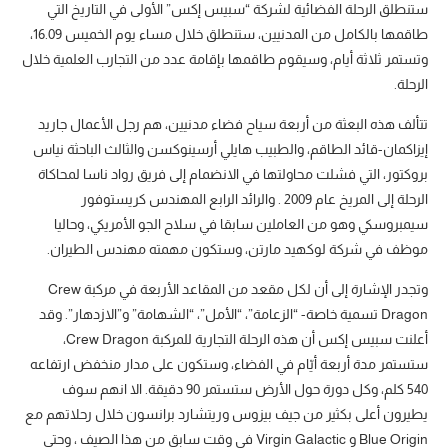
ستنطلق الرحلة الفضائية لشركة “سبيس إكس” الأولى في التاريخ التي
طاقمها بالكامل من المدنيين، ستنطلق خلال مساء يوم الخميس 16.09،
وتستمر ثلاثة أيام، وسيقوم طاقمها بإقامة عدد من التجارب العلمية خلال
الرحلة.
تتألف هذه البعثة من أربعة سياح فضاء مدنيين، هم رجل الأعمال جاريد
إيزاكمان-قائد الطاقم، والطبيب هايلي أرسينوكسن والثالث الباحثة نياس
بروكتور، التي فشلت محاولتها في الانضمام إلى فريق رواد ناسا لمحاكاة
الرحلة إلى المريخ عام 2009 . والرائد الرابع المهندس كريستوفور
سيمبروسكي وهو من العاملين سابقا في سلاح الجو الأمريكي، وحاليا
موظف في شركة لوكهيد مارتن، وستكون مهمته مهندس الطيران.
وتجدر الإشارة إلى أن لكل مقعد من المقاعد الأربعة في مركبة Crew
Dragon تسمية خاصة- “الزعامة”، “الأمل”، “الشهامة” و”الازدهار”. وقد
أعلنت سبيس إكس أن هذه الرحلة التجارية للمركبة Crew Dragon،
ستستمر مدة أربعة أيّام في الفضاء، وستكون على مدار منخفض ارتفاعه
540 كلم، وكل دورة حول الأرض ستستمر 90 دقيقة. الا انهم سوف
يطيرون أعلى بكثير من جيف بيزوس وريتشارد برانسون خلال رحلاتهم مع
Blue Origin و Virgin Galactic في وقت سابق من هذا الصيف ، وحتى