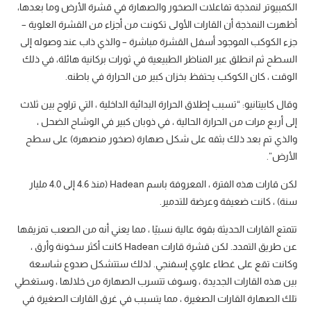
الكمبيوتر لنمذجة تفاعلات الصخور والصهارة في قشرة الأرض وما بعدها،
أظهرت النمذجة أن القارات الأولى تكونت من أجزاء من القشرة العلوية –
جزء الكوكب الموجود أسفل القشرة مباشرة – والذي ذاب عند وصوله إلى
السطح ثم انطلق عبر المناظر الطبيعية في ثورات بركانية هائلة، في ذلك
الوقت ، كان الكوكب يحتفظ بخزان كبير من الحرارة في باطنه.
وقال كابيتانيو: “تسبب إطلاق الحرارة البدائية الداخلية ، التي تراوح بين ثلاث
إلى أربع مرات من الحرارة الحالية ، في ذوبان كبير في الوشاح الضحل ،
والذي تم بعد ذلك بثقه على شكل صهارة (صخور منصهرة) على سطح
الأرض”.
لكن قارات هذه الفترة ، المعروفة باسم Hadean (منذ 4.6 إلى 4.0 مليار
سنة) ، كانت ضعيفة وعرضة للتدمير.
تتمتع القارات الحديثة بقوة عالية نسبيًا ، مما يعني أنه من الصعب تمزيقها
عن طريق التمدد. لكن قشرة قارات Hadean كانت أكثر سخونة وأرق ،
وكانت تقع على غطاء علوي إسفنجي. لذلك ستتشكل صدوع شاسعة
بين هذه القارات الجديدة ، وسوف تتسرب الصهارة من خلالها ، وستغطي
تلك الصهارة القارات الصغيرة ، مما يتسبب في غرق القارات الصغيرة في